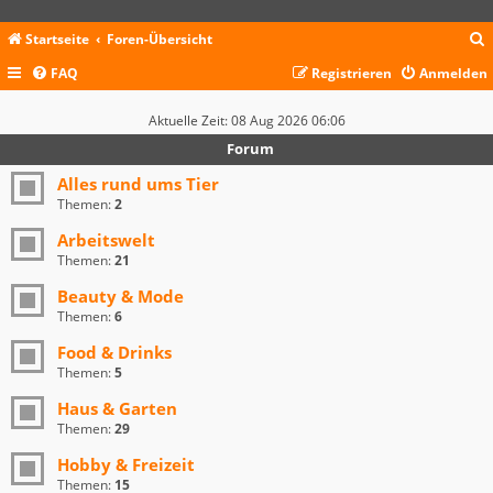
Startseite
Foren-Übersicht
FAQ
Registrieren
Anmelden
c
Aktuelle Zeit: 08 Aug 2026 06:06
Forum
Alles rund ums Tier
Themen:
2
Arbeitswelt
Themen:
21
Beauty & Mode
Themen:
6
Food & Drinks
Themen:
5
Haus & Garten
Themen:
29
Hobby & Freizeit
Themen:
15