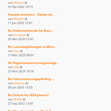
t
N
von
Mantra
s
B
r
e
25 Okt 2022 16:15
t
e
a
u
e
i
g
Fassade streichen – Gerüst od…
e
r
t
N
von
Maddin
s
B
r
e
11 Jun 2026 12:07
t
e
a
u
e
i
g
Re: Elektroseilwinde für Bren…
e
r
t
N
von
Scorpion
s
B
r
e
26 Mai 2026 15:47
t
e
a
u
e
i
g
Re: Luxusbegleitungen in Münc…
e
r
t
N
von
Finn
s
B
r
e
13 Mär 2025 08:01
t
e
a
u
e
i
g
Re: Regenwassernutzungsanlage…
e
r
t
N
von
Silly
s
B
r
e
25 Nov 2024 10:16
t
e
a
u
e
i
g
Re: Vater beatmungspflichtig …
e
r
t
N
von
johanna
s
B
r
e
08 Jun 2026 13:20
t
e
a
u
e
i
g
Re: Urlaub für 2023 planen?
e
r
t
N
von
Molke
s
B
r
e
27 Sep 2022 13:47
t
e
a
u
e
i
g