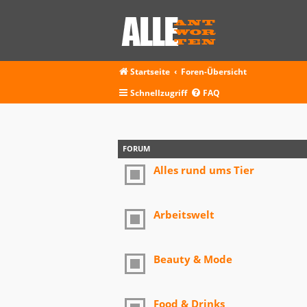
Startseite
Foren-Übersicht
Schnellzugriff
FAQ
FORUM
Alles rund ums Tier
Arbeitswelt
Beauty & Mode
Food & Drinks