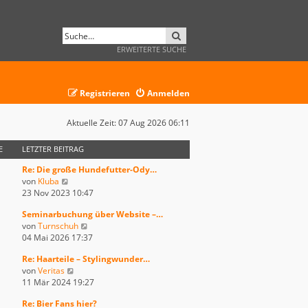
SUCHE
ERWEITERTE SUCHE
Registrieren
Anmelden
Aktuelle Zeit: 07 Aug 2026 06:11
E
LETZTER BEITRAG
Re: Die große Hundefutter-Ody…
N
von
Kluba
e
23 Nov 2023 10:47
u
Seminarbuchung über Website –…
e
N
von
Turnschuh
s
e
04 Mai 2026 17:37
t
u
e
Re: Haarteile – Stylingwunder…
e
r
N
von
Veritas
s
B
e
11 Mär 2024 19:27
t
e
u
e
i
Re: Bier Fans hier?
e
r