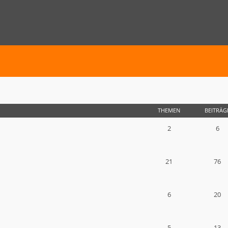
THEMEN
BEITRÄG
2
6
21
76
6
20
5
13