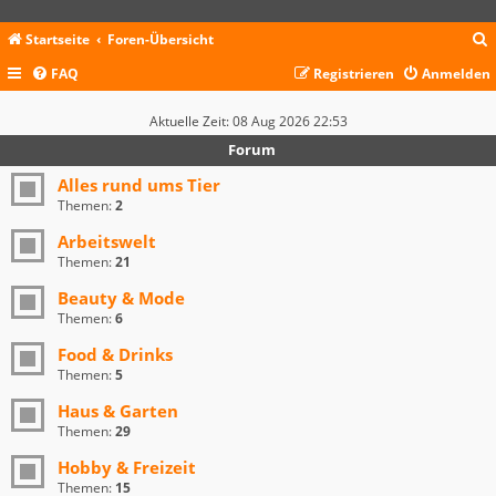
Startseite
Foren-Übersicht
FAQ
Registrieren
Anmelden
c
Aktuelle Zeit: 08 Aug 2026 22:53
Forum
Alles rund ums Tier
Themen:
2
Arbeitswelt
Themen:
21
Beauty & Mode
Themen:
6
Food & Drinks
Themen:
5
Haus & Garten
Themen:
29
Hobby & Freizeit
Themen:
15