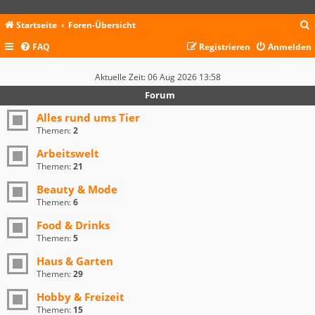
Startseite
Foren-Übersicht
FAQ
Registrieren
Anmelden
c
Aktuelle Zeit: 06 Aug 2026 13:58
Forum
Alles rund ums Tier
Themen:
2
Arbeitswelt
Themen:
21
Beauty & Mode
Themen:
6
Food & Drinks
Themen:
5
Haus & Garten
Themen:
29
Hobby & Freizeit
Themen:
15