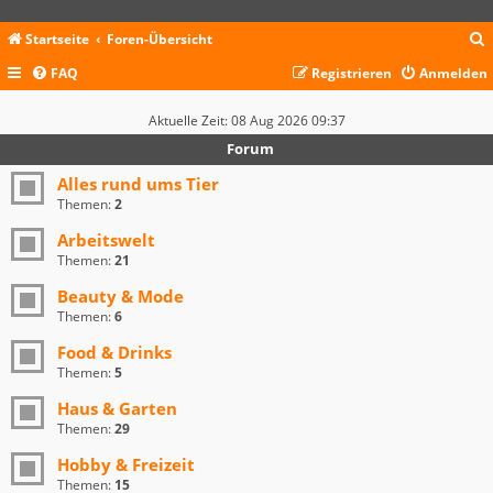
Startseite
Foren-Übersicht
FAQ
Registrieren
Anmelden
c
Aktuelle Zeit: 08 Aug 2026 09:37
Forum
Alles rund ums Tier
Themen:
2
Arbeitswelt
Themen:
21
Beauty & Mode
Themen:
6
Food & Drinks
Themen:
5
Haus & Garten
Themen:
29
Hobby & Freizeit
Themen:
15