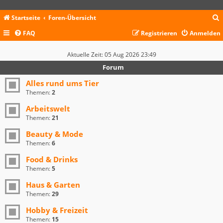
Startseite
Foren-Übersicht
FAQ
Registrieren
Anmelden
c
Aktuelle Zeit: 05 Aug 2026 23:49
Forum
Alles rund ums Tier
Themen:
2
Arbeitswelt
Themen:
21
Beauty & Mode
Themen:
6
Food & Drinks
Themen:
5
Haus & Garten
Themen:
29
Hobby & Freizeit
Themen:
15