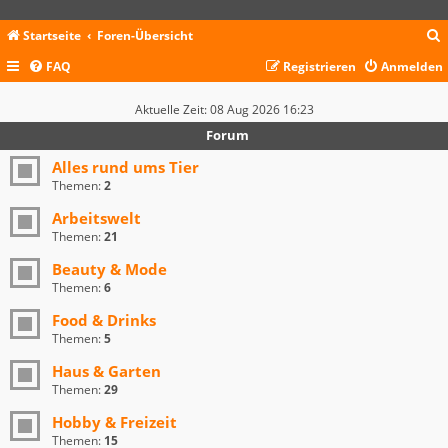
Startseite
Foren-Übersicht
FAQ
Registrieren
Anmelden
c
Aktuelle Zeit: 08 Aug 2026 16:23
Forum
Alles rund ums Tier
Themen:
2
Arbeitswelt
Themen:
21
Beauty & Mode
Themen:
6
Food & Drinks
Themen:
5
Haus & Garten
Themen:
29
Hobby & Freizeit
Themen:
15