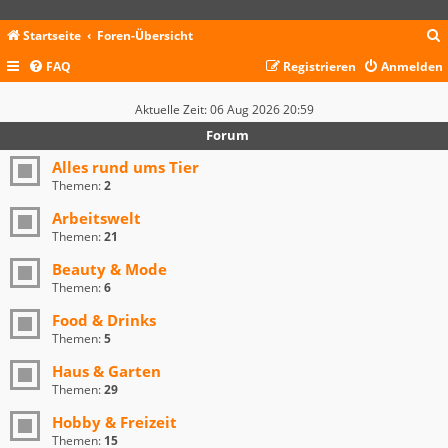
Startseite
Foren-Übersicht
FAQ
Registrieren
Anmelden
c
Aktuelle Zeit: 06 Aug 2026 20:59
Forum
Alles rund ums Tier
Themen:
2
Arbeitswelt
Themen:
21
Beauty & Mode
Themen:
6
Food & Drinks
Themen:
5
Haus & Garten
Themen:
29
Hobby & Freizeit
Themen:
15