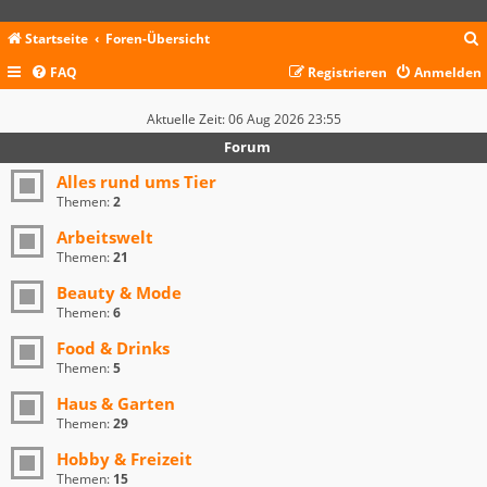
Startseite
Foren-Übersicht
FAQ
Registrieren
Anmelden
c
Aktuelle Zeit: 06 Aug 2026 23:55
Forum
Alles rund ums Tier
Themen:
2
Arbeitswelt
Themen:
21
Beauty & Mode
Themen:
6
Food & Drinks
Themen:
5
Haus & Garten
Themen:
29
Hobby & Freizeit
Themen:
15