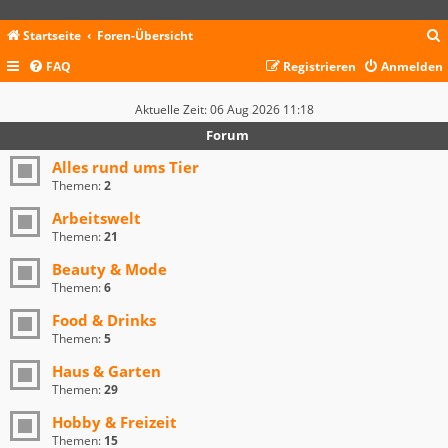
Startseite
Foren-Übersicht
FAQ
Registrieren
Anmelden
c
Aktuelle Zeit: 06 Aug 2026 11:18
Forum
Alles rund ums Tier
Themen:
2
Arbeitswelt
Themen:
21
Beauty & Mode
Themen:
6
Food & Drinks
Themen:
5
Haus & Garten
Themen:
29
Hobby & Freizeit
Themen:
15