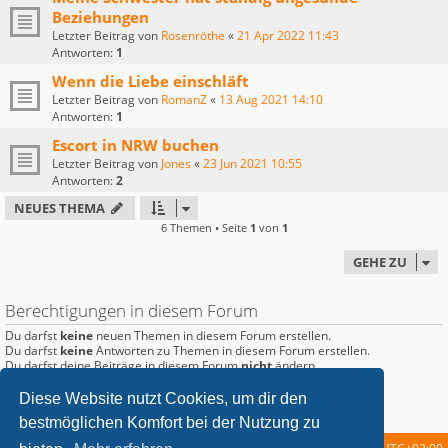
Beziehungen
Letzter Beitrag von
Rosenröthe
«
21 Apr 2022 11:43
Antworten:
1
Wenn die Liebe einschläft
Letzter Beitrag von
RomanZ
«
13 Aug 2021 14:10
Antworten:
1
Escort in NRW buchen
Letzter Beitrag von
Jones
«
23 Jun 2021 10:55
Antworten:
2
NEUES THEMA
6 Themen • Seite
1
von
1
GEHE ZU
Berechtigungen in diesem Forum
Du darfst
keine
neuen Themen in diesem Forum erstellen.
Du darfst
keine
Antworten zu Themen in diesem Forum erstellen.
Du darfst deine Beiträge in diesem Forum
nicht
ändern.
Du darfst deine Beiträge in diesem Forum
nicht
löschen.
Du darfst
keine
Dateianhänge in diesem Forum erstellen.
Diese Website nutzt Cookies, um dir den
bestmöglichen Komfort bei der Nutzung zu