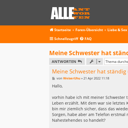
Startseite
Foren-Übersicht
Liebe & Sex
Schnellzugriff
FAQ
Meine Schwester hat stän
ANTWORTEN
Meine Schwester hat ständi
B
von
WeiserUhu
»
21 Apr 2022 11:18
e
i
Hallo,
t
r
a
vorhin habe ich mit meiner Schwester 
g
Leben erzählt. Mit dem war sie letztes
bin mir ziemlich sicher, dass das wied
Sorgen, habe aber am Telefon erstmal 
Nahestehendes so handelt?