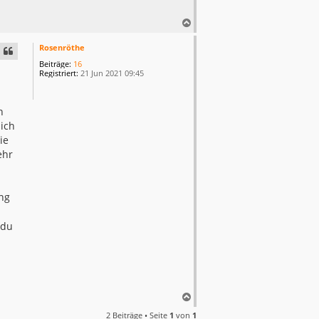
N
a
c
Rosenröthe
h
Beiträge:
16
o
Registriert:
21 Jun 2021 09:45
b
e
n
n
ich
ie
ehr
ing
 du
N
a
2 Beiträge • Seite
1
von
1