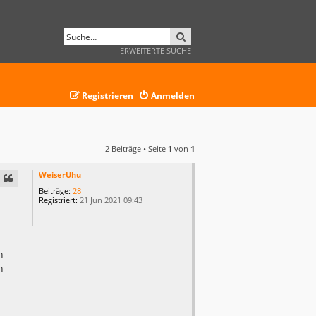
SUCHE
ERWEITERTE SUCHE
Registrieren
Anmelden
2 Beiträge • Seite
1
von
1
WeiserUhu
Beiträge:
28
Registriert:
21 Jun 2021 09:43
h
h