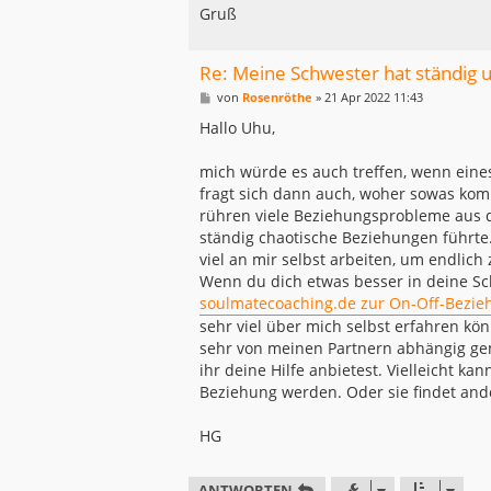
Gruß
Re: Meine Schwester hat ständig
B
von
Rosenröthe
»
21 Apr 2022 11:43
e
i
Hallo Uhu,
t
r
a
mich würde es auch treffen, wenn eine
g
fragt sich dann auch, woher sowas ko
rühren viele Beziehungsprobleme aus de
ständig chaotische Beziehungen führte
viel an mir selbst arbeiten, um endlich
Wenn du dich etwas besser in deine Sch
soulmatecoaching.de zur On-Off-Bezie
sehr viel über mich selbst erfahren kön
sehr von meinen Partnern abhängig ge
ihr deine Hilfe anbietest. Vielleicht k
Beziehung werden. Oder sie findet ande
HG
ANTWORTEN