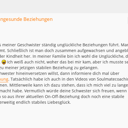
 ungesunde Beziehungen
s meiner Geschwister ständig unglückliche Beziehungen führt. Ma
mmt. Schließlich ist man doch zusammen aufgewachsen und angebl
r Kindheit her. In meiner Familie bin ich wohl die Unglückliche, d
.
Ich weiß auch nicht, woher das bei mir kam, aber ich musste s
 zu meiner jetzigen stabilen Beziehung zu gelangen.
wester hineinversetzen willst, dann informiere dich mal über
hung
. Tatsächlich habe ich auch in den Videos von Soulmatecoach
nen. Mittlerweile kann ich dazu stehen, dass ich mich viel zu lange
macht habe. Vermutlich würde deine Schwester sich freuen, wenn
ann so aus ihrer aktuellen On-Off-Beziehung doch noch eine stabile
rweitig endlich stabiles Liebesglück.