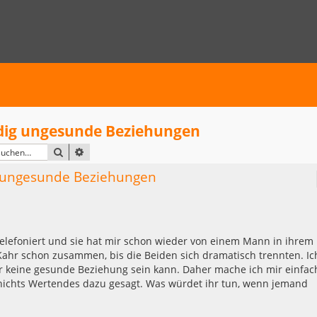
dig ungesunde Beziehungen
SUCHE
ERWEITERTE SUCHE
g ungesunde Beziehungen
telefoniert und sie hat mir schon wieder von einem Mann in ihrem
 Kahr schon zusammen, bis die Beiden sich dramatisch trennten. Ic
er keine gesunde Beziehung sein kann. Daher mache ich mir einfac
nichts Wertendes dazu gesagt. Was würdet ihr tun, wenn jemand