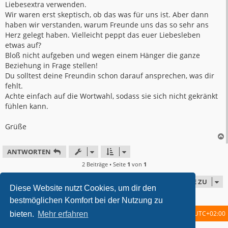
Liebesextra verwenden.
Wir waren erst skeptisch, ob das was für uns ist. Aber dann
haben wir verstanden, warum Freunde uns das so sehr ans
Herz gelegt haben. Vielleicht peppt das euer Liebesleben
etwas auf?
Bloß nicht aufgeben und wegen einem Hänger die ganze
Beziehung in Frage stellen!
Du solltest deine Freundin schon darauf ansprechen, was dir
fehlt.
Achte einfach auf die Wortwahl, sodass sie sich nicht gekränkt
fühlen kann.
Grüße
ANTWORTEN
2 Beiträge • Seite
1
von
1
GEHE ZU
Diese Website nutzt Cookies, um dir den
bestmöglichen Komfort bei der Nutzung zu
Startseite
Foren-Übersicht
Alle Zeiten sind
UTC+02:00
bieten.
Mehr erfahren