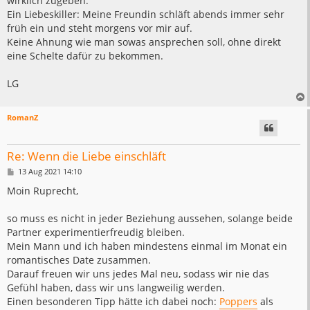
wirklich zugeben.
Ein Liebeskiller: Meine Freundin schläft abends immer sehr
früh ein und steht morgens vor mir auf.
Keine Ahnung wie man sowas ansprechen soll, ohne direkt
eine Schelte dafür zu bekommen.
LG
RomanZ
Re: Wenn die Liebe einschläft
B
13 Aug 2021 14:10
e
i
Moin Ruprecht,
t
r
a
so muss es nicht in jeder Beziehung aussehen, solange beide
g
Partner experimentierfreudig bleiben.
Mein Mann und ich haben mindestens einmal im Monat ein
romantisches Date zusammen.
Darauf freuen wir uns jedes Mal neu, sodass wir nie das
Gefühl haben, dass wir uns langweilig werden.
Einen besonderen Tipp hätte ich dabei noch:
Poppers
als