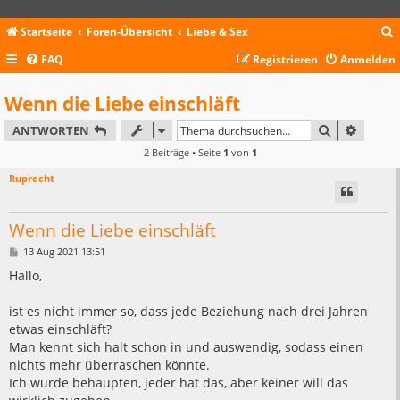
Startseite
Foren-Übersicht
Liebe & Sex
FAQ
Registrieren
Anmelden
c
Wenn die Liebe einschläft
SUCHE
ERWEIT
ANTWORTEN
2 Beiträge • Seite
1
von
1
Ruprecht
Wenn die Liebe einschläft
B
13 Aug 2021 13:51
e
i
Hallo,
t
r
a
ist es nicht immer so, dass jede Beziehung nach drei Jahren
g
etwas einschläft?
Man kennt sich halt schon in und auswendig, sodass einen
nichts mehr überraschen könnte.
Ich würde behaupten, jeder hat das, aber keiner will das