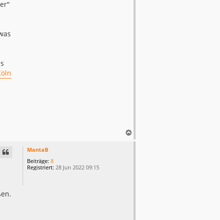
er"
 was
ss
Köln
N
a
c
MantaB
h
Beiträge:
8
o
Registriert:
28 Jun 2022 09:15
b
e
n
ßen.