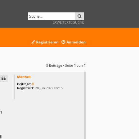
SUCHE
ERWEITERTE SUCHE
Registrieren
Anmelden
5 Beiträge • Seite
1
von
1
MantaB
Beiträge:
8
Registriert:
28 Jun 2022 09:15
en
ll