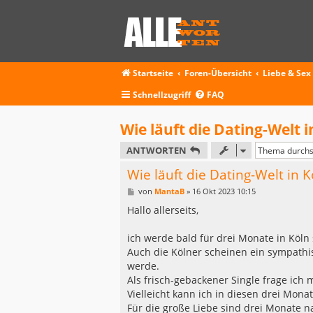
Startseite
Foren-Übersicht
Liebe & Sex
Schnellzugriff
FAQ
Wie läuft die Dating-Welt i
ANTWORTEN
Wie läuft die Dating-Welt in K
B
von
MantaB
»
16 Okt 2023 10:15
e
i
Hallo allerseits,
t
r
a
ich werde bald für drei Monate in Köl
g
Auch die Kölner scheinen ein sympathis
werde.
Als frisch-gebackener Single frage ich 
Vielleicht kann ich in diesen drei Mon
Für die große Liebe sind drei Monate na