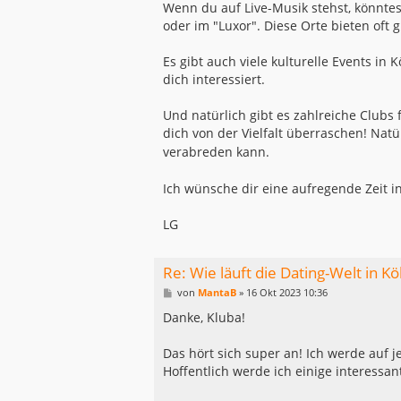
Wenn du auf Live-Musik stehst, könntes
oder im "Luxor". Diese Orte bieten oft
Es gibt auch viele kulturelle Events in
dich interessiert.
Und natürlich gibt es zahlreiche Club
dich von der Vielfalt überraschen! Nat
verabreden kann.
Ich wünsche dir eine aufregende Zeit 
LG
Re: Wie läuft die Dating-Welt in Kö
B
von
MantaB
»
16 Okt 2023 10:36
e
i
Danke, Kluba!
t
r
a
Das hört sich super an! Ich werde auf 
g
Hoffentlich werde ich einige interessa