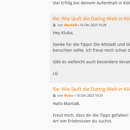
Viel Erfolg bei deinem Aufenthalt in Kö
Re: Wie läuft die Dating-Welt in Kö
B
von
MantaB
»
16 Okt 2023 10:28
e
i
Hey Kluba,
t
r
a
Danke für die Tipps! Die Altstadt und d
g
besuchen sollte. Ich freue mich schon
Gibt es vielleicht auch besondere Vera
LG
Re: Wie läuft die Dating-Welt in Kö
B
von
Kluba
»
16 Okt 2023 10:33
e
i
Hallo MantaB,
t
r
a
Freut mich, dass dir die Tipps gefallen
g
Art von Erlebnissen du suchst.