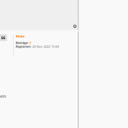
N
a
c
Kluba
h
Beiträge:
8
o
Registriert:
24 Nov 2022 15:04
b
e
n
 ein