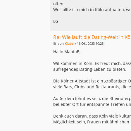
offen.
Wo sollte ich mich in Köln aufhalten, 
LG
Re: Wie läuft die Dating-Welt in Kö
B
von
Kluba
»
16 Okt 2023 10:25
e
i
Hallo MantaB,
t
r
a
Willkommen in Köln! Es freut mich, dass
g
aufregendes Dating-Leben zu bieten.
Die Kölner Altstadt ist ein großartiger
viele Bars, Clubs und Restaurants, die
Außerdem lohnt es sich, die Rheinufer
beliebter Ort für entspannte Treffen u
Denk auch daran, dass Köln viele kultur
Möglichkeit sein, Frauen mit ähnlichen 