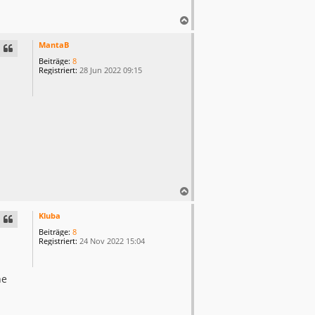
N
a
c
MantaB
h
Beiträge:
8
o
Registriert:
28 Jun 2022 09:15
b
e
n
N
a
c
Kluba
h
Beiträge:
8
o
Registriert:
24 Nov 2022 15:04
b
e
n
he