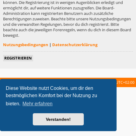
können. Die Registrierung ist in wenigen Augenblicken erledigt und
ermöglicht dir, auf weitere Funktionen zuzugreifen. Die Board-
Administration kann registrierten Benutzern auch zusätzliche
Berechtigungen zuweisen. Beachte bitte unsere Nutzungsbedingungen
und die verwandten Regelungen, bevor du dich registrierst. Bitte
beachte auch die jeweiligen Forenregeln, wenn du dich in diesem Board
bewegst.
Nutzungsbedingungen
|
Datenschutzerklärung
REGISTRIEREN
Startseite
Foren-Übersicht
Alle Zeiten sind
UTC+02:00
Diese Website nutzt Cookies, um dir den
metrolike style by
Eric Seguin
Updated for phpBB3.2 by
Ian Bradley
bestmöglichen Komfort bei der Nutzung zu
Powered by
phpBB
® Forum Software © phpBB Limited
bieten.
Mehr erfahren
Deutsche Übersetzung durch
phpBB.de
Datenschutz
|
Nutzungsbedingungen
Verstanden!