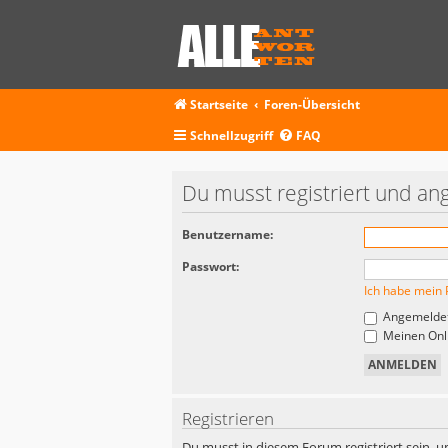
Startseite
Foren-Übersicht
Schnellzugriff
FAQ
Du musst registriert und an
Benutzername:
Passwort:
Ich habe mein 
Angemeldet
Meinen Onli
Registrieren
Du musst in diesem Forum registriert sein, u