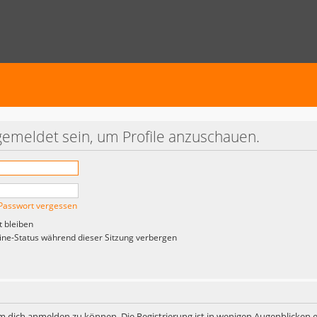
gemeldet sein, um Profile anzuschauen.
Passwort vergessen
 bleiben
ne-Status während dieser Sitzung verbergen
m dich anmelden zu können. Die Registrierung ist in wenigen Augenblicken er