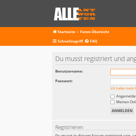
Startseite
Foren-Übersicht
Schnellzugriff
FAQ
Du musst registriert und an
Benutzername:
Passwort:
Ich habe mein 
Angemeldet
Meinen Onli
Registrieren
Du musst in diesem Forum registriert sein, u