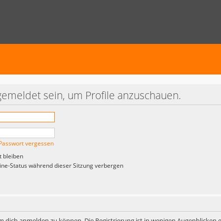
gemeldet sein, um Profile anzuschauen.
Passwort vergessen
 bleiben
ne-Status während dieser Sitzung verbergen
m dich anmelden zu können. Die Registrierung ist in wenigen Augenblicken er