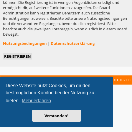
können. Die Registrierung ist in wenigen Augenblicken erledigt und
ermöglicht dir, auf weitere Funktionen zuzugreifen. Die Board-
Administration kann registrierten Benutzern auch zusätzliche
Berechtigungen zuweisen. Beachte bitte unsere Nutzungsbedingungen
und die verwandten Regelungen, bevor du dich registrierst. Bitte
beachte auch die jeweiligen Forenregeln, wenn du dich in diesem Board
bewegst.
Nutzungsbedingungen
|
Datenschutzerklärung
REGISTRIEREN
Startseite
Foren-Übersicht
Alle Zeiten sind
UTC+02:00
Diese Website nutzt Cookies, um dir den
metrolike style by
Eric Seguin
Updated for phpBB3.2 by
Ian Bradley
bestmöglichen Komfort bei der Nutzung zu
Powered by
phpBB
® Forum Software © phpBB Limited
bieten.
Mehr erfahren
Deutsche Übersetzung durch
phpBB.de
Datenschutz
|
Nutzungsbedingungen
Verstanden!