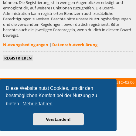
können. Die Registrierung ist in wenigen Augenblicken erledigt und
ermöglicht dir, auf weitere Funktionen zuzugreifen. Die Board-
Administration kann registrierten Benutzern auch zusätzliche
Berechtigungen zuweisen. Beachte bitte unsere Nutzungsbedingungen
und die verwandten Regelungen, bevor du dich registrierst. Bitte
beachte auch die jeweiligen Forenregeln, wenn du dich in diesem Board
bewegst.
Nutzungsbedingungen
|
Datenschutzerklärung
REGISTRIEREN
Startseite
Foren-Übersicht
Alle Zeiten sind
UTC+02:00
Diese Website nutzt Cookies, um dir den
metrolike style by
Eric Seguin
Updated for phpBB3.2 by
Ian Bradley
bestmöglichen Komfort bei der Nutzung zu
Powered by
phpBB
® Forum Software © phpBB Limited
bieten.
Mehr erfahren
Deutsche Übersetzung durch
phpBB.de
Datenschutz
|
Nutzungsbedingungen
Verstanden!