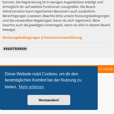
können. Die Registrierung ist in wenigen Augenblicken erledigt und
ermöglicht dir, auf weitere Funktionen zuzugreifen. Die Board-
Administration kann registrierten Benutzern auch zusätzliche
Berechtigungen zuweisen. Beachte bitte unsere Nutzungsbedingungen
und die verwandten Regelungen, bevor du dich registrierst. Bitte
beachte auch die jeweiligen Forenregeln, wenn du dich in diesem Board
bewegst.
Nutzungsbedingungen
|
Datenschutzerklärung
REGISTRIEREN
Startseite
Foren-Übersicht
Alle Zeiten sind
UTC+02:00
Diese Website nutzt Cookies, um dir den
metrolike style by
Eric Seguin
Updated for phpBB3.2 by
Ian Bradley
bestmöglichen Komfort bei der Nutzung zu
Powered by
phpBB
® Forum Software © phpBB Limited
bieten.
Mehr erfahren
Deutsche Übersetzung durch
phpBB.de
Datenschutz
|
Nutzungsbedingungen
Verstanden!