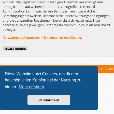
können. Die Registrierung ist in wenigen Augenblicken erledigt und
ermöglicht dir, auf weitere Funktionen zuzugreifen. Die Board-
Administration kann registrierten Benutzern auch zusätzliche
Berechtigungen zuweisen. Beachte bitte unsere Nutzungsbedingungen
und die verwandten Regelungen, bevor du dich registrierst. Bitte
beachte auch die jeweiligen Forenregeln, wenn du dich in diesem Board
bewegst.
Nutzungsbedingungen
|
Datenschutzerklärung
REGISTRIEREN
Startseite
Foren-Übersicht
Alle Zeiten sind
UTC+02:00
Diese Website nutzt Cookies, um dir den
metrolike style by
Eric Seguin
Updated for phpBB3.2 by
Ian Bradley
bestmöglichen Komfort bei der Nutzung zu
Powered by
phpBB
® Forum Software © phpBB Limited
bieten.
Mehr erfahren
Deutsche Übersetzung durch
phpBB.de
Datenschutz
|
Nutzungsbedingungen
Verstanden!