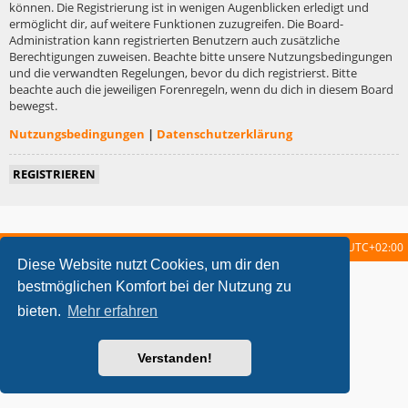
können. Die Registrierung ist in wenigen Augenblicken erledigt und
ermöglicht dir, auf weitere Funktionen zuzugreifen. Die Board-
Administration kann registrierten Benutzern auch zusätzliche
Berechtigungen zuweisen. Beachte bitte unsere Nutzungsbedingungen
und die verwandten Regelungen, bevor du dich registrierst. Bitte
beachte auch die jeweiligen Forenregeln, wenn du dich in diesem Board
bewegst.
Nutzungsbedingungen
|
Datenschutzerklärung
REGISTRIEREN
Startseite
Foren-Übersicht
Alle Zeiten sind
UTC+02:00
Diese Website nutzt Cookies, um dir den
metrolike style by
Eric Seguin
Updated for phpBB3.2 by
Ian Bradley
bestmöglichen Komfort bei der Nutzung zu
Powered by
phpBB
® Forum Software © phpBB Limited
bieten.
Mehr erfahren
Deutsche Übersetzung durch
phpBB.de
Datenschutz
|
Nutzungsbedingungen
Verstanden!