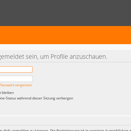
gemeldet sein, um Profile anzuschauen.
Passwort vergessen
 bleiben
ne-Status während dieser Sitzung verbergen
m dich anmelden zu können. Die Registrierung ist in wenigen Augenblicken er