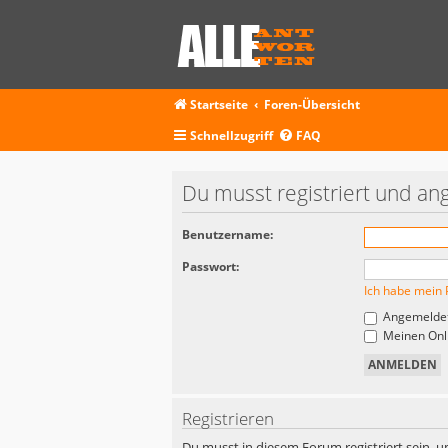
Startseite
Foren-Übersicht
Schnellzugriff
FAQ
Du musst registriert und an
Benutzername:
Passwort:
Ich habe mein 
Angemeldet
Meinen Onli
Registrieren
Du musst in diesem Forum registriert sein, u