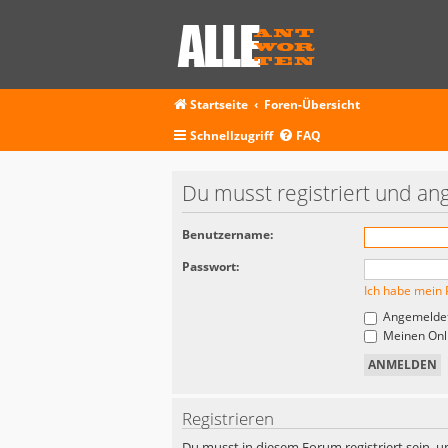
Startseite
Foren-Übersicht
Schnellzugriff
FAQ
Du musst registriert und an
Benutzername:
Passwort:
Ich habe mein 
Angemeldet
Meinen Onli
Registrieren
Du musst in diesem Forum registriert sein, u