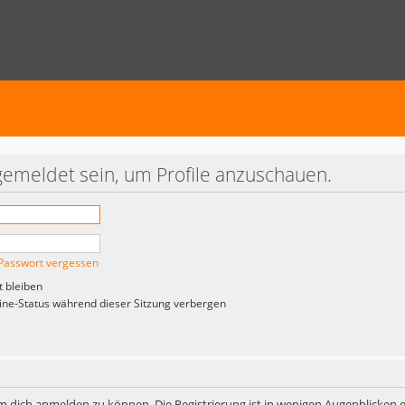
gemeldet sein, um Profile anzuschauen.
Passwort vergessen
 bleiben
ne-Status während dieser Sitzung verbergen
m dich anmelden zu können. Die Registrierung ist in wenigen Augenblicken er