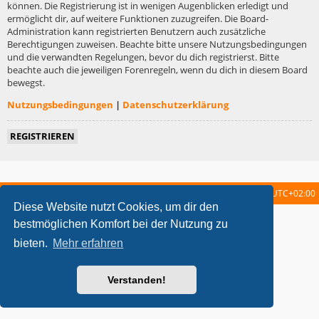
können. Die Registrierung ist in wenigen Augenblicken erledigt und
ermöglicht dir, auf weitere Funktionen zuzugreifen. Die Board-
Administration kann registrierten Benutzern auch zusätzliche
Berechtigungen zuweisen. Beachte bitte unsere Nutzungsbedingungen
und die verwandten Regelungen, bevor du dich registrierst. Bitte
beachte auch die jeweiligen Forenregeln, wenn du dich in diesem Board
bewegst.
Nutzungsbedingungen
|
Datenschutzerklärung
REGISTRIEREN
Startseite
Foren-Übersicht
Alle Zeiten sind
UTC+02:00
Diese Website nutzt Cookies, um dir den
metrolike style by
Eric Seguin
Updated for phpBB3.2 by
Ian Bradley
bestmöglichen Komfort bei der Nutzung zu
Powered by
phpBB
® Forum Software © phpBB Limited
bieten.
Mehr erfahren
Deutsche Übersetzung durch
phpBB.de
Datenschutz
|
Nutzungsbedingungen
Verstanden!