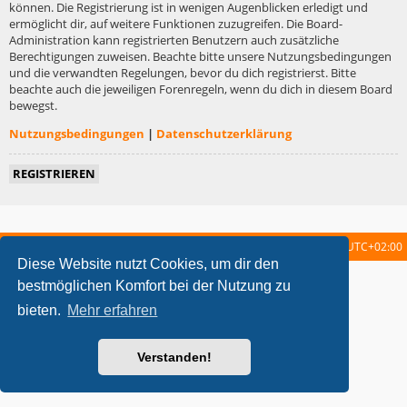
können. Die Registrierung ist in wenigen Augenblicken erledigt und
ermöglicht dir, auf weitere Funktionen zuzugreifen. Die Board-
Administration kann registrierten Benutzern auch zusätzliche
Berechtigungen zuweisen. Beachte bitte unsere Nutzungsbedingungen
und die verwandten Regelungen, bevor du dich registrierst. Bitte
beachte auch die jeweiligen Forenregeln, wenn du dich in diesem Board
bewegst.
Nutzungsbedingungen
|
Datenschutzerklärung
REGISTRIEREN
Startseite
Foren-Übersicht
Alle Zeiten sind
UTC+02:00
Diese Website nutzt Cookies, um dir den
metrolike style by
Eric Seguin
Updated for phpBB3.2 by
Ian Bradley
bestmöglichen Komfort bei der Nutzung zu
Powered by
phpBB
® Forum Software © phpBB Limited
bieten.
Mehr erfahren
Deutsche Übersetzung durch
phpBB.de
Datenschutz
|
Nutzungsbedingungen
Verstanden!