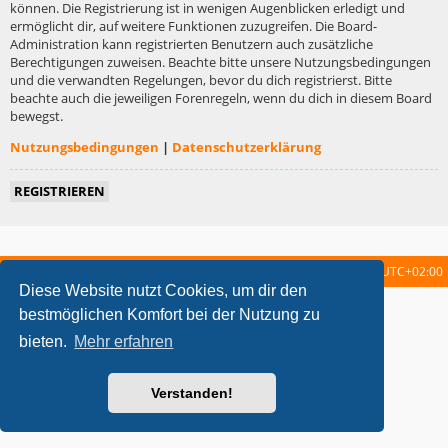
können. Die Registrierung ist in wenigen Augenblicken erledigt und
ermöglicht dir, auf weitere Funktionen zuzugreifen. Die Board-
Administration kann registrierten Benutzern auch zusätzliche
Berechtigungen zuweisen. Beachte bitte unsere Nutzungsbedingungen
und die verwandten Regelungen, bevor du dich registrierst. Bitte
beachte auch die jeweiligen Forenregeln, wenn du dich in diesem Board
bewegst.
Nutzungsbedingungen
|
Datenschutzerklärung
REGISTRIEREN
Startseite
Foren-Übersicht
Alle Zeiten sind
UTC+02:00
Diese Website nutzt Cookies, um dir den
metrolike style by
Eric Seguin
Updated for phpBB3.2 by
Ian Bradley
bestmöglichen Komfort bei der Nutzung zu
Powered by
phpBB
® Forum Software © phpBB Limited
bieten.
Mehr erfahren
Deutsche Übersetzung durch
phpBB.de
Datenschutz
|
Nutzungsbedingungen
Verstanden!