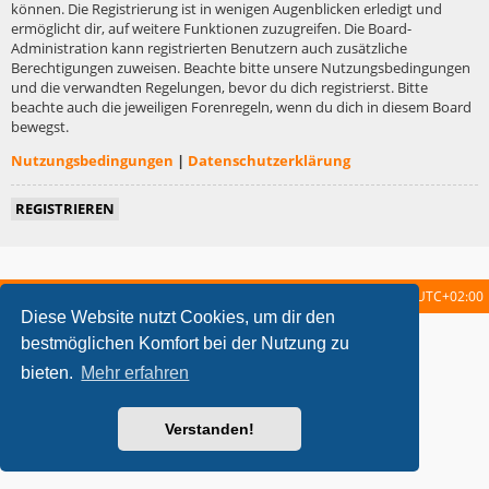
können. Die Registrierung ist in wenigen Augenblicken erledigt und
ermöglicht dir, auf weitere Funktionen zuzugreifen. Die Board-
Administration kann registrierten Benutzern auch zusätzliche
Berechtigungen zuweisen. Beachte bitte unsere Nutzungsbedingungen
und die verwandten Regelungen, bevor du dich registrierst. Bitte
beachte auch die jeweiligen Forenregeln, wenn du dich in diesem Board
bewegst.
Nutzungsbedingungen
|
Datenschutzerklärung
REGISTRIEREN
Startseite
Foren-Übersicht
Alle Zeiten sind
UTC+02:00
Diese Website nutzt Cookies, um dir den
metrolike style by
Eric Seguin
Updated for phpBB3.2 by
Ian Bradley
bestmöglichen Komfort bei der Nutzung zu
Powered by
phpBB
® Forum Software © phpBB Limited
bieten.
Mehr erfahren
Deutsche Übersetzung durch
phpBB.de
Datenschutz
|
Nutzungsbedingungen
Verstanden!