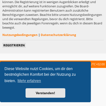
können. Die Registrierung ist in wenigen Augenblicken erledigt und
ermöglicht dir, auf weitere Funktionen zuzugreifen. Die Board-
Administration kann registrierten Benutzern auch zusätzliche
Berechtigungen zuweisen. Beachte bitte unsere Nutzungsbedingungen
und die verwandten Regelungen, bevor du dich registrierst. Bitte
beachte auch die jeweiligen Forenregeln, wenn du dich in diesem Board
bewegst.
Nutzungsbedingungen
|
Datenschutzerklärung
REGISTRIEREN
Startseite
Foren-Übersicht
Alle Zeiten sind
UTC+02:00
Diese Website nutzt Cookies, um dir den
metrolike style by
Eric Seguin
Updated for phpBB3.2 by
Ian Bradley
bestmöglichen Komfort bei der Nutzung zu
Powered by
phpBB
® Forum Software © phpBB Limited
bieten.
Mehr erfahren
Deutsche Übersetzung durch
phpBB.de
Datenschutz
|
Nutzungsbedingungen
Verstanden!