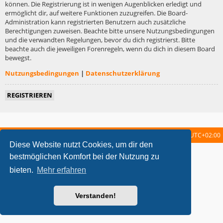
können. Die Registrierung ist in wenigen Augenblicken erledigt und
ermöglicht dir, auf weitere Funktionen zuzugreifen. Die Board-
Administration kann registrierten Benutzern auch zusätzliche
Berechtigungen zuweisen. Beachte bitte unsere Nutzungsbedingungen
und die verwandten Regelungen, bevor du dich registrierst. Bitte
beachte auch die jeweiligen Forenregeln, wenn du dich in diesem Board
bewegst.
Nutzungsbedingungen
|
Datenschutzerklärung
REGISTRIEREN
Startseite
Foren-Übersicht
Alle Zeiten sind
UTC+02:00
Diese Website nutzt Cookies, um dir den
metrolike style by
Eric Seguin
Updated for phpBB3.2 by
Ian Bradley
bestmöglichen Komfort bei der Nutzung zu
Powered by
phpBB
® Forum Software © phpBB Limited
bieten.
Mehr erfahren
Deutsche Übersetzung durch
phpBB.de
Datenschutz
|
Nutzungsbedingungen
Verstanden!