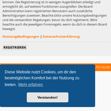
können. Die Registrierung ist in wenigen Augenblicken erledigt und
ermöglicht dir, auf weitere Funktionen zuzugreifen. Die Board-
Administration kann registrierten Benutzern auch zusätzliche
Berechtigungen zuweisen. Beachte bitte unsere Nutzungsbedingungen
und die verwandten Regelungen, bevor du dich registrierst. Bitte
beachte auch die jeweiligen Forenregeln, wenn du dich in diesem Board
bewegst.
Nutzungsbedingungen
|
Datenschutzerklärung
REGISTRIEREN
Startseite
Foren-Übersicht
Alle Zeiten sind
UTC+02:00
Diese Website nutzt Cookies, um dir den
metrolike style by
Eric Seguin
Updated for phpBB3.2 by
Ian Bradley
bestmöglichen Komfort bei der Nutzung zu
Powered by
phpBB
® Forum Software © phpBB Limited
bieten.
Mehr erfahren
Deutsche Übersetzung durch
phpBB.de
Datenschutz
|
Nutzungsbedingungen
Verstanden!