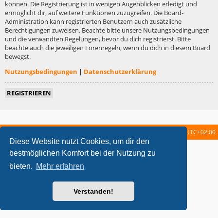
können. Die Registrierung ist in wenigen Augenblicken erledigt und
ermöglicht dir, auf weitere Funktionen zuzugreifen. Die Board-
Administration kann registrierten Benutzern auch zusätzliche
Berechtigungen zuweisen. Beachte bitte unsere Nutzungsbedingungen
und die verwandten Regelungen, bevor du dich registrierst. Bitte
beachte auch die jeweiligen Forenregeln, wenn du dich in diesem Board
bewegst.
Nutzungsbedingungen
|
Datenschutzerklärung
REGISTRIEREN
Startseite
Foren-Übersicht
Alle Zeiten sind
UTC+02:00
Diese Website nutzt Cookies, um dir den
metrolike style by
Eric Seguin
Updated for phpBB3.2 by
Ian Bradley
bestmöglichen Komfort bei der Nutzung zu
Powered by
phpBB
® Forum Software © phpBB Limited
bieten.
Mehr erfahren
Deutsche Übersetzung durch
phpBB.de
Datenschutz
|
Nutzungsbedingungen
Verstanden!