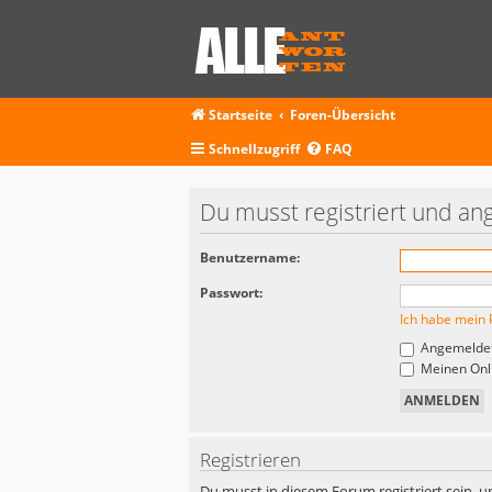
Startseite
Foren-Übersicht
Schnellzugriff
FAQ
Du musst registriert und an
Benutzername:
Passwort:
Ich habe mein 
Angemeldet
Meinen Onli
Registrieren
Du musst in diesem Forum registriert sein, u