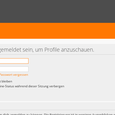
gemeldet sein, um Profile anzuschauen.
Passwort vergessen
 bleiben
ne-Status während dieser Sitzung verbergen
m dich anmelden zu können. Die Registrierung ist in wenigen Augenblicken er