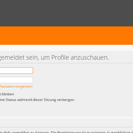
gemeldet sein, um Profile anzuschauen.
Passwort vergessen
 bleiben
ne-Status während dieser Sitzung verbergen
m dich anmelden zu können. Die Registrierung ist in wenigen Augenblicken er