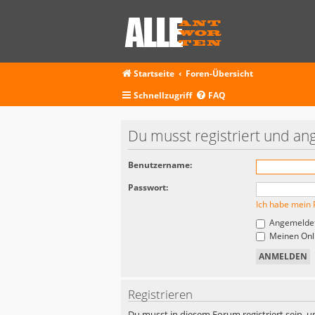
Startseite
Foren-Übersicht
Schnellzugriff
FAQ
Du musst registriert und an
Benutzername:
Passwort:
Ich habe mein 
Angemeldet
Meinen Onli
Registrieren
Du musst in diesem Forum registriert sein, u