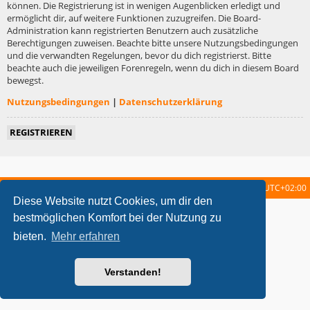
können. Die Registrierung ist in wenigen Augenblicken erledigt und
ermöglicht dir, auf weitere Funktionen zuzugreifen. Die Board-
Administration kann registrierten Benutzern auch zusätzliche
Berechtigungen zuweisen. Beachte bitte unsere Nutzungsbedingungen
und die verwandten Regelungen, bevor du dich registrierst. Bitte
beachte auch die jeweiligen Forenregeln, wenn du dich in diesem Board
bewegst.
Nutzungsbedingungen
|
Datenschutzerklärung
REGISTRIEREN
Startseite
Foren-Übersicht
Alle Zeiten sind
UTC+02:00
Diese Website nutzt Cookies, um dir den
metrolike style by
Eric Seguin
Updated for phpBB3.2 by
Ian Bradley
bestmöglichen Komfort bei der Nutzung zu
Powered by
phpBB
® Forum Software © phpBB Limited
bieten.
Mehr erfahren
Deutsche Übersetzung durch
phpBB.de
Datenschutz
|
Nutzungsbedingungen
Verstanden!