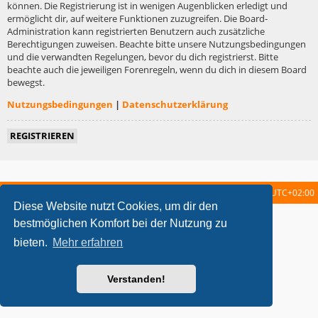
können. Die Registrierung ist in wenigen Augenblicken erledigt und
ermöglicht dir, auf weitere Funktionen zuzugreifen. Die Board-
Administration kann registrierten Benutzern auch zusätzliche
Berechtigungen zuweisen. Beachte bitte unsere Nutzungsbedingungen
und die verwandten Regelungen, bevor du dich registrierst. Bitte
beachte auch die jeweiligen Forenregeln, wenn du dich in diesem Board
bewegst.
Nutzungsbedingungen
|
Datenschutzerklärung
REGISTRIEREN
Startseite
Foren-Übersicht
Alle Zeiten sind
UTC+02:00
Diese Website nutzt Cookies, um dir den
metrolike style by
Eric Seguin
Updated for phpBB3.2 by
Ian Bradley
bestmöglichen Komfort bei der Nutzung zu
Powered by
phpBB
® Forum Software © phpBB Limited
bieten.
Mehr erfahren
Deutsche Übersetzung durch
phpBB.de
Datenschutz
|
Nutzungsbedingungen
Verstanden!