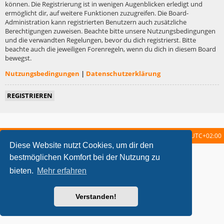
können. Die Registrierung ist in wenigen Augenblicken erledigt und
ermöglicht dir, auf weitere Funktionen zuzugreifen. Die Board-
Administration kann registrierten Benutzern auch zusätzliche
Berechtigungen zuweisen. Beachte bitte unsere Nutzungsbedingungen
und die verwandten Regelungen, bevor du dich registrierst. Bitte
beachte auch die jeweiligen Forenregeln, wenn du dich in diesem Board
bewegst.
Nutzungsbedingungen
|
Datenschutzerklärung
REGISTRIEREN
Startseite
Foren-Übersicht
Alle Zeiten sind
UTC+02:00
Diese Website nutzt Cookies, um dir den
metrolike style by
Eric Seguin
Updated for phpBB3.2 by
Ian Bradley
bestmöglichen Komfort bei der Nutzung zu
Powered by
phpBB
® Forum Software © phpBB Limited
bieten.
Mehr erfahren
Deutsche Übersetzung durch
phpBB.de
Datenschutz
|
Nutzungsbedingungen
Verstanden!