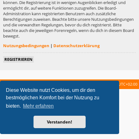
können. Die Registrierung ist in wenigen Augenblicken erledigt und
ermöglicht dir, auf weitere Funktionen zuzugreifen. Die Board-
Administration kann registrierten Benutzern auch zusätzliche
Berechtigungen zuweisen. Beachte bitte unsere Nutzungsbedingungen
und die verwandten Regelungen, bevor du dich registrierst. Bitte
beachte auch die jeweiligen Forenregeln, wenn du dich in diesem Board
bewegst.
Nutzungsbedingungen
|
Datenschutzerklärung
REGISTRIEREN
Startseite
Foren-Übersicht
Alle Zeiten sind
UTC+02:00
Diese Website nutzt Cookies, um dir den
metrolike style by
Eric Seguin
Updated for phpBB3.2 by
Ian Bradley
bestmöglichen Komfort bei der Nutzung zu
Powered by
phpBB
® Forum Software © phpBB Limited
bieten.
Mehr erfahren
Deutsche Übersetzung durch
phpBB.de
Datenschutz
|
Nutzungsbedingungen
Verstanden!