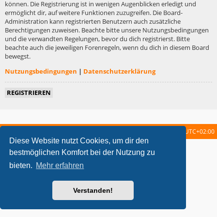
können. Die Registrierung ist in wenigen Augenblicken erledigt und
ermöglicht dir, auf weitere Funktionen zuzugreifen. Die Board-
Administration kann registrierten Benutzern auch zusätzliche
Berechtigungen zuweisen. Beachte bitte unsere Nutzungsbedingungen
und die verwandten Regelungen, bevor du dich registrierst. Bitte
beachte auch die jeweiligen Forenregeln, wenn du dich in diesem Board
bewegst.
Nutzungsbedingungen
|
Datenschutzerklärung
REGISTRIEREN
Startseite
Foren-Übersicht
Alle Zeiten sind
UTC+02:00
Diese Website nutzt Cookies, um dir den
metrolike style by
Eric Seguin
Updated for phpBB3.2 by
Ian Bradley
bestmöglichen Komfort bei der Nutzung zu
Powered by
phpBB
® Forum Software © phpBB Limited
bieten.
Mehr erfahren
Deutsche Übersetzung durch
phpBB.de
Datenschutz
|
Nutzungsbedingungen
Verstanden!