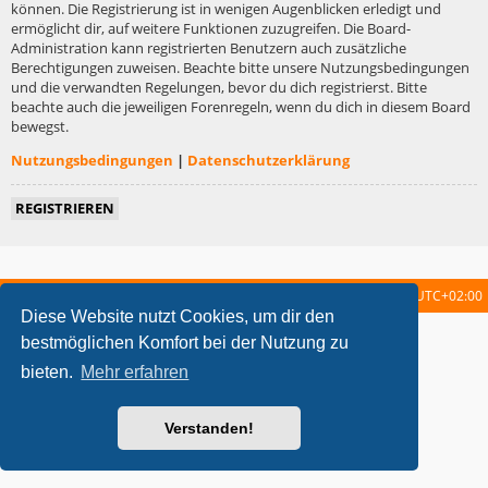
können. Die Registrierung ist in wenigen Augenblicken erledigt und
ermöglicht dir, auf weitere Funktionen zuzugreifen. Die Board-
Administration kann registrierten Benutzern auch zusätzliche
Berechtigungen zuweisen. Beachte bitte unsere Nutzungsbedingungen
und die verwandten Regelungen, bevor du dich registrierst. Bitte
beachte auch die jeweiligen Forenregeln, wenn du dich in diesem Board
bewegst.
Nutzungsbedingungen
|
Datenschutzerklärung
REGISTRIEREN
Startseite
Foren-Übersicht
Alle Zeiten sind
UTC+02:00
Diese Website nutzt Cookies, um dir den
metrolike style by
Eric Seguin
Updated for phpBB3.2 by
Ian Bradley
bestmöglichen Komfort bei der Nutzung zu
Powered by
phpBB
® Forum Software © phpBB Limited
bieten.
Mehr erfahren
Deutsche Übersetzung durch
phpBB.de
Datenschutz
|
Nutzungsbedingungen
Verstanden!