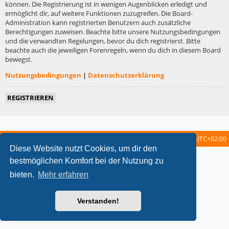
können. Die Registrierung ist in wenigen Augenblicken erledigt und
ermöglicht dir, auf weitere Funktionen zuzugreifen. Die Board-
Administration kann registrierten Benutzern auch zusätzliche
Berechtigungen zuweisen. Beachte bitte unsere Nutzungsbedingungen
und die verwandten Regelungen, bevor du dich registrierst. Bitte
beachte auch die jeweiligen Forenregeln, wenn du dich in diesem Board
bewegst.
Nutzungsbedingungen
|
Datenschutzerklärung
REGISTRIEREN
Startseite
Foren-Übersicht
Alle Zeiten sind
UTC+02:00
Diese Website nutzt Cookies, um dir den
metrolike style by
Eric Seguin
Updated for phpBB3.2 by
Ian Bradley
bestmöglichen Komfort bei der Nutzung zu
Powered by
phpBB
® Forum Software © phpBB Limited
bieten.
Mehr erfahren
Deutsche Übersetzung durch
phpBB.de
Datenschutz
|
Nutzungsbedingungen
Verstanden!