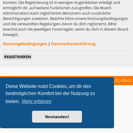
können. Die Registrierung ist in wenigen Augenblicken erledigt und
ermöglicht dir, auf weitere Funktionen zuzugreifen. Die Board-
Administration kann registrierten Benutzern auch zusätzliche
Berechtigungen zuweisen. Beachte bitte unsere Nutzungsbedingungen
und die verwandten Regelungen, bevor du dich registrierst. Bitte
beachte auch die jeweiligen Forenregeln, wenn du dich in diesem Board
bewegst.
Nutzungsbedingungen
|
Datenschutzerklärung
REGISTRIEREN
Startseite
Foren-Übersicht
Alle Zeiten sind
UTC+02:00
Diese Website nutzt Cookies, um dir den
metrolike style by
Eric Seguin
Updated for phpBB3.2 by
Ian Bradley
bestmöglichen Komfort bei der Nutzung zu
Powered by
phpBB
® Forum Software © phpBB Limited
bieten.
Mehr erfahren
Deutsche Übersetzung durch
phpBB.de
Datenschutz
|
Nutzungsbedingungen
Verstanden!