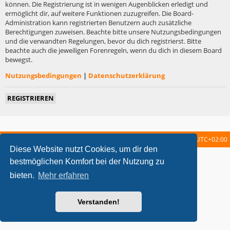
können. Die Registrierung ist in wenigen Augenblicken erledigt und
ermöglicht dir, auf weitere Funktionen zuzugreifen. Die Board-
Administration kann registrierten Benutzern auch zusätzliche
Berechtigungen zuweisen. Beachte bitte unsere Nutzungsbedingungen
und die verwandten Regelungen, bevor du dich registrierst. Bitte
beachte auch die jeweiligen Forenregeln, wenn du dich in diesem Board
bewegst.
Nutzungsbedingungen
|
Datenschutzerklärung
REGISTRIEREN
Startseite
Foren-Übersicht
Alle Zeiten sind
UTC+02:00
Diese Website nutzt Cookies, um dir den
metrolike style by
Eric Seguin
Updated for phpBB3.2 by
Ian Bradley
bestmöglichen Komfort bei der Nutzung zu
Powered by
phpBB
® Forum Software © phpBB Limited
bieten.
Mehr erfahren
Deutsche Übersetzung durch
phpBB.de
Datenschutz
|
Nutzungsbedingungen
Verstanden!