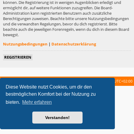
können. Die Registrierung ist in wenigen Augenblicken erledigt und
ermöglicht dir, auf weitere Funktionen zuzugreifen. Die Board-
Administration kann registrierten Benutzern auch zusätzliche
Berechtigungen zuweisen. Beachte bitte unsere Nutzungsbedingungen
und die verwandten Regelungen, bevor du dich registrierst. Bitte
beachte auch die jeweiligen Forenregeln, wenn du dich in diesem Board
bewegst.
Nutzungsbedingungen
|
Datenschutzerklärung
REGISTRIEREN
Startseite
Foren-Übersicht
Alle Zeiten sind
UTC+02:00
Diese Website nutzt Cookies, um dir den
metrolike style by
Eric Seguin
Updated for phpBB3.2 by
Ian Bradley
bestmöglichen Komfort bei der Nutzung zu
Powered by
phpBB
® Forum Software © phpBB Limited
bieten.
Mehr erfahren
Deutsche Übersetzung durch
phpBB.de
Datenschutz
|
Nutzungsbedingungen
Verstanden!