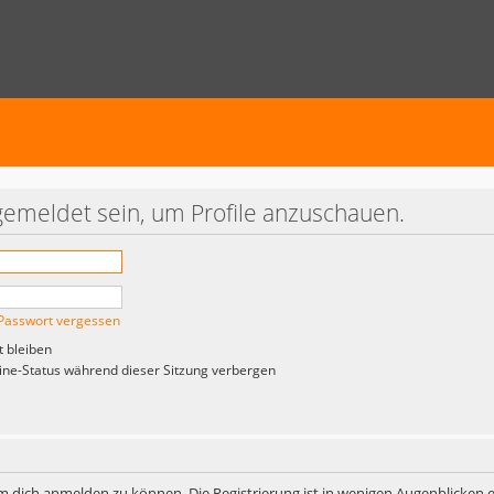
gemeldet sein, um Profile anzuschauen.
Passwort vergessen
 bleiben
ne-Status während dieser Sitzung verbergen
m dich anmelden zu können. Die Registrierung ist in wenigen Augenblicken er