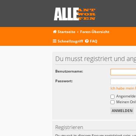
Startseite
Foren-Übersicht
Schnellzugriff
FAQ
Du musst registriert und an
Benutzername:
Passwort:
Ich habe mein 
Angemeldet
Meinen Onli
Registrieren
Du musst in diesem Forum registriert sein, u