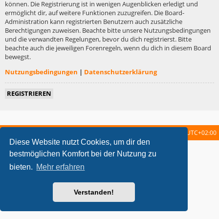
können. Die Registrierung ist in wenigen Augenblicken erledigt und
ermöglicht dir, auf weitere Funktionen zuzugreifen. Die Board-
Administration kann registrierten Benutzern auch zusätzliche
Berechtigungen zuweisen. Beachte bitte unsere Nutzungsbedingungen
und die verwandten Regelungen, bevor du dich registrierst. Bitte
beachte auch die jeweiligen Forenregeln, wenn du dich in diesem Board
bewegst.
Nutzungsbedingungen
|
Datenschutzerklärung
REGISTRIEREN
Startseite
Foren-Übersicht
Alle Zeiten sind
UTC+02:00
Diese Website nutzt Cookies, um dir den
metrolike style by
Eric Seguin
Updated for phpBB3.2 by
Ian Bradley
bestmöglichen Komfort bei der Nutzung zu
Powered by
phpBB
® Forum Software © phpBB Limited
bieten.
Mehr erfahren
Deutsche Übersetzung durch
phpBB.de
Datenschutz
|
Nutzungsbedingungen
Verstanden!