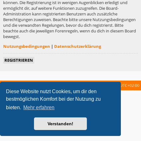
können. Die Registrierung ist in wenigen Augenblicken erledigt und
ermöglicht dir, auf weitere Funktionen zuzugreifen. Die Board-
Administration kann registrierten Benutzern auch zusätzliche
Berechtigungen zuweisen. Beachte bitte unsere Nutzungsbedingungen
und die verwandten Regelungen, bevor du dich registrierst. Bitte
beachte auch die jeweiligen Forenregeln, wenn du dich in diesem Board
bewegst.
Nutzungsbedingungen
|
Datenschutzerklärung
REGISTRIEREN
Startseite
Foren-Übersicht
Alle Zeiten sind
UTC+02:00
Diese Website nutzt Cookies, um dir den
metrolike style by
Eric Seguin
Updated for phpBB3.2 by
Ian Bradley
bestmöglichen Komfort bei der Nutzung zu
Powered by
phpBB
® Forum Software © phpBB Limited
bieten.
Mehr erfahren
Deutsche Übersetzung durch
phpBB.de
Datenschutz
|
Nutzungsbedingungen
Verstanden!