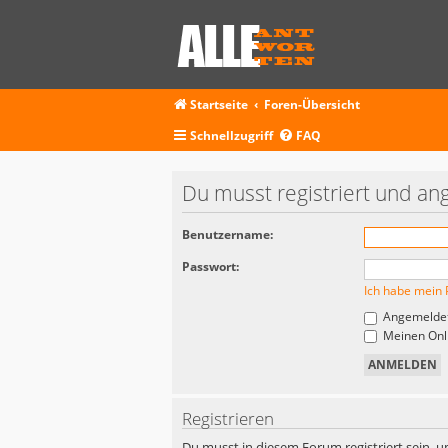
Startseite
Foren-Übersicht
Schnellzugriff
FAQ
Du musst registriert und an
Benutzername:
Passwort:
Ich habe mein 
Angemeldet
Meinen Onli
Registrieren
Du musst in diesem Forum registriert sein, u