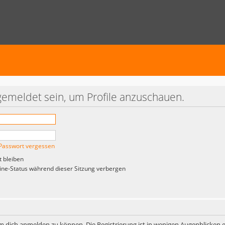
gemeldet sein, um Profile anzuschauen.
Passwort vergessen
 bleiben
ne-Status während dieser Sitzung verbergen
m dich anmelden zu können. Die Registrierung ist in wenigen Augenblicken er