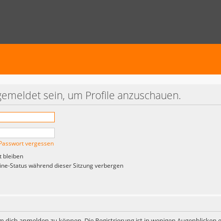
gemeldet sein, um Profile anzuschauen.
Passwort vergessen
 bleiben
ne-Status während dieser Sitzung verbergen
m dich anmelden zu können. Die Registrierung ist in wenigen Augenblicken er