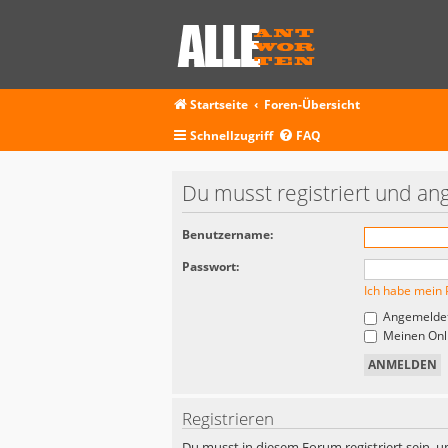
Startseite
Foren-Übersicht
Schnellzugriff
FAQ
Du musst registriert und an
Benutzername:
Passwort:
Ich habe mein 
Angemeldet
Meinen Onli
Registrieren
Du musst in diesem Forum registriert sein, u