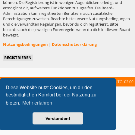
können. Die Registrierung ist in wenigen Augenblicken erledigt und
ermöglicht dir, auf weitere Funktionen zuzugreifen. Die Board-
Administration kann registrierten Benutzern auch zusätzliche
Berechtigungen zuweisen. Beachte bitte unsere Nutzungsbedingungen
und die verwandten Regelungen, bevor du dich registrierst. Bitte
beachte auch die jeweiligen Forenregeln, wenn du dich in diesem Board
bewegst.
Nutzungsbedingungen
|
Datenschutzerklärung
REGISTRIEREN
Startseite
Foren-Übersicht
Alle Zeiten sind
UTC+02:00
Diese Website nutzt Cookies, um dir den
metrolike style by
Eric Seguin
Updated for phpBB3.2 by
Ian Bradley
bestmöglichen Komfort bei der Nutzung zu
Powered by
phpBB
® Forum Software © phpBB Limited
bieten.
Mehr erfahren
Deutsche Übersetzung durch
phpBB.de
Datenschutz
|
Nutzungsbedingungen
Verstanden!